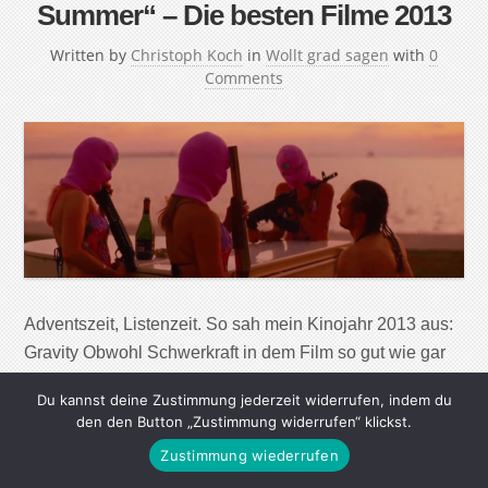
Summer“ – Die besten Filme 2013
Written by
Christoph Koch
in
Wollt grad sagen
with
0
Comments
Adventszeit, Listenzeit. So sah mein Kinojahr 2013 aus:
Gravity Obwohl Schwerkraft in dem Film so gut wie gar
nicht vorkommt (Titelschwindel!), trotzdem ein
Du kannst deine Zustimmung jederzeit widerrufen, indem du
sensationeller Film. Zum Haareraufen allerdings: Der
den den Button „Zustimmung widerrufen“ klickst.
Vorspann erklärt noch, warum es im Weltall kein
Zustimmung wiederrufen
Geräusch gibt – und dann schaufeln sich links und