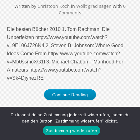
Written by
Christoph Koch
in
Wollt grad sagen
with
0
Comments
Die besten Bücher 2010 1. Tom Rachman: Die
Unperfekten httpv://www.youtube.com/watch?
v=9EL06J726N4 2. Steven B. Johnson: Where Good
Ideas Come From httpv://www.youtube.com/watch?
v=Mb0ssmoXG1I 3. Michael Chabon – Manhood For
Amateurs httpv://www.youtube.com/watch?
v=Sk4DjyhezRE
Continue Reading
Du kannst deine Zustimmung jederzeit widerrufen, indem du
den den Button „Zustimmung widerrufen“ klickst.
Zustimmung wiederrufen