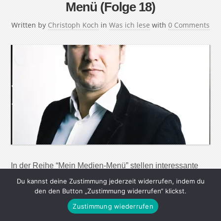
Menü (Folge 18)
Written by
Christoph Koch
in
Was ich lese
with
0 Comments
In der Reihe “Mein Medien-Menü” stellen interessante
Menschen ihre Lese-, Seh- und Hörgewohnheiten vor.
Du kannst deine Zustimmung jederzeit widerrufen, indem du
Ihre Lieblingsautoren, die wichtigsten Webseiten, tollsten
den den Button „Zustimmung widerrufen“ klickst.
Magazine, Zeitungen und Radiosendungen – aber auch
Zustimmung wiederrufen
nützliche Apps und Werkzeuge, um in der immer