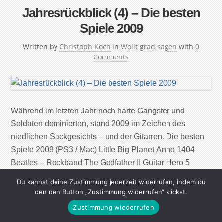
Jahresrückblick (4) – Die besten
Spiele 2009
Written by
Christoph Koch
in
Wollt grad sagen
with
0
Comments
Während im letzten Jahr noch harte Gangster und
Soldaten dominierten, stand 2009 im Zeichen des
niedlichen Sackgesichts – und der Gitarren. Die besten
Spiele 2009 (PS3 / Mac) Little Big Planet Anno 1404
Beatles – Rockband The Godfather II Guitar Hero 5
Saints Row 2 Midnight Club: Los Angeles Battlefield Bad
Du kannst deine Zustimmung jederzeit widerrufen, indem du
Company .
den den Button „Zustimmung widerrufen“ klickst.
Zustimmung wiederrufen
Continue Reading