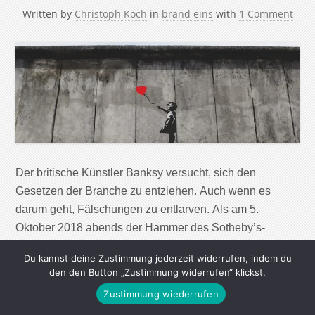
Written by
Christoph Koch
in
brand eins
with
1 Comment
Der britische Künstler Banksy versucht, sich den
Gesetzen der Branche zu entziehen. Auch wenn es
darum geht, Fälschungen zu entlarven. Als am 5.
Oktober 2018 abends der Hammer des Sotheby’s-
Auktionators bei einem Preis von 1,042 Millionen Pfund
Du kannst deine Zustimmung jederzeit widerrufen, indem du
fiel, klappten den anwesenden Londoner
den den Button „Zustimmung widerrufen“ klickst.
Kunstsammlern die Kinnladen herunter: Vor ihren Augen
Zustimmung wiederrufen
begann sich das Werk „Girl With […]