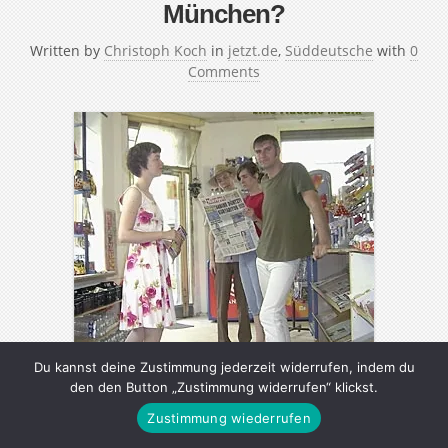
München?
Written by
Christoph Koch
in
jetzt.de
,
Süddeutsche
with
0
Comments
Du kannst deine Zustimmung jederzeit widerrufen, indem du
den den Button „Zustimmung widerrufen“ klickst.
Die Band Na Sabine, wie sieht’s aus in München?
Zustimmung wiederrufen
kommt – und genau das ist der Witz – aus Düsseldorf.
Gerade hat sie das Album „Eine Flasche Musik“