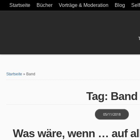
Startseite
Bücher
Vorträge & Moderation
Blog
Sel
Startseite
»
Band
Tag: Band
05/11/2018
Was wäre, wenn … auf al