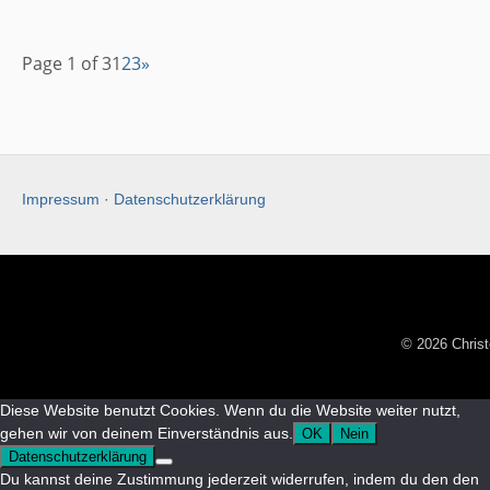
Page 1 of 3
1
2
3
»
Impressum
·
Datenschutzerklärung
© 2026 Christ
Diese Website benutzt Cookies. Wenn du die Website weiter nutzt,
gehen wir von deinem Einverständnis aus.
OK
Nein
Datenschutzerklärung
Du kannst deine Zustimmung jederzeit widerrufen, indem du den den