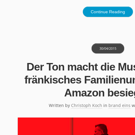
Continue Reading
30/04/2015
Der Ton macht die Mus
fränkisches Familien
Amazon besie
Written by
Christoph Koch
in
brand eins
w