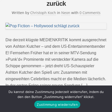
zurück
Written by
Christoph Koch
in
Neon
with
0 Comments
Die derzeit klügste MEDIENKRITIK kommt ausgerechnet
von Ashton Kutcher – und dem US-Entertainmentsender
E! Fernsehen Früher hat er in seiner MTV-Sendung
»Punk’d« Prominente mit versteckter Kamera auf die
Schippe genommen – jetzt dreht US-Schauspieler
Ashton Kutcher den Spieß um: Zusammen mit
eingeweihten Celebrities macht er die Medien lächerlich.
In der ersten Folge seiner neuen Sendung […]
Du kannst deine Zustimmung jederzeit widerrufen, indem du
den den Button „Zustimmung widerrufen“ klickst.
Continue Reading
Zustimmung wiederrufen