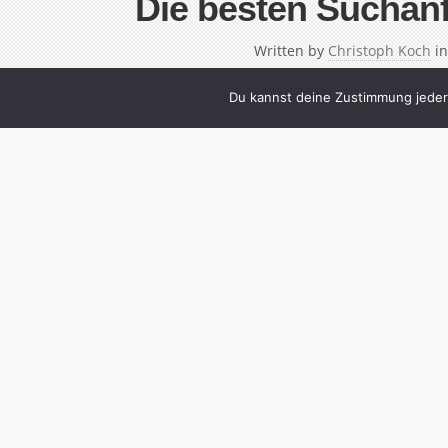
Die besten Suchan
Written by
Christoph Koch
i
Du kannst deine Zustimmung jederz
Wer selbst ein Blog hat, kennt das wahrschein
wie und woher die diversen Besucher eigen
erfährt man es: über Links, andere Blogs –
werden die Begriffe, nach denen die Leute 
[…]
Cont