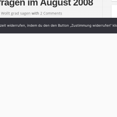
fragen im August 2008
n
Wollt grad sagen
with
2 Comments
eit widerrufen, indem du den den Button „Zustimmung widerrufen“ klic
lich: Man schaut in die Statistik und fragt sich,
tlich auf die eigene Seite kommen. Manchmal
 oder aber Suchmaschinen. Praktischerweise
gesucht haben, auch gleich mit angegeben. Dieses
inue Reading