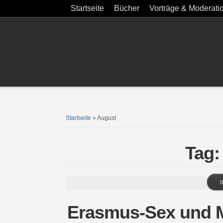
Startseite
Bücher
Vorträge & Moderati
Startseite
»
August
Tag:
0
Erasmus-Sex und Mi