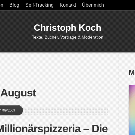
on
Blog
Self-Tracking
Kontakt
Über mich
Christoph Koch
Texte, Bücher, Vorträge & Moderation
M
 August
1/09/2009
llionärspizzeria – Die