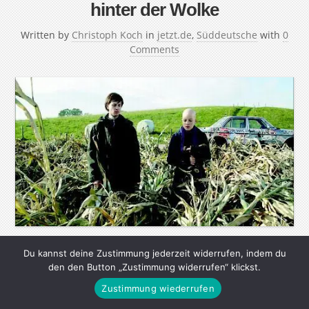
hinter der Wolke
Written by
Christoph Koch
in
jetzt.de
,
Süddeutsche
with
0
Comments
Du kannst deine Zustimmung jederzeit widerrufen, indem du
Kinderbuchautorin Gudrun Pausewang warnt vor den
den den Button „Zustimmung widerrufen“ klickst.
Gefahren der Atomkraft Ihr Antiatomkraft-Buch „Die
Zustimmung wiederrufen
Wolke“ (1987) verkaufte sich millionenfach und wurde in