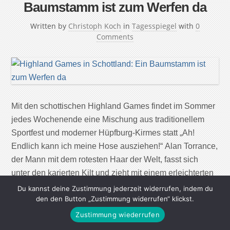
Baumstamm ist zum Werfen da
Written by
Christoph Koch
in
Tagesspiegel
with
0
Comments
Mit den schottischen Highland Games findet im Sommer
jedes Wochenende eine Mischung aus traditionellem
Sportfest und moderner Hüpfburg-Kirmes statt „Ah!
Endlich kann ich meine Hose ausziehen!“ Alan Torrance,
der Mann mit dem rotesten Haar der Welt, fasst sich
unter den karierten Kilt und zieht mit einem erleichterten
Seufzer eine schwarze Radlerhose hervor. „Bei den
Du kannst deine Zustimmung jederzeit widerrufen, indem du
den den Button „Zustimmung widerrufen“ klickst.
Wettkämpfen […]
Zustimmung wiederrufen
Continue Reading