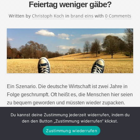
Feiertag weniger gäbe?
Written by
Christoph Koch
in
brand eins
with
0 Comments
Ein Szenario. Die deutsche Wirtschaft ist zwei Jahre in
Folge geschrumpft. Oft heißt es, die Menschen hier seien
zu bequem geworden und müssten wieder zupacken.
Manche Ökonomen fordern, einen Feiertag zu streichen.
Du kannst deine Zustimmung jederzeit widerrufen, indem du
Was wäre, wenn die Deutschen auf einen arbeitsfreien
den den Button „Zustimmung widerrufen“ klickst.
Tag verzichteten? Neun bundesweite Feiertage gibt es
Zustimmung wiederrufen
hierzulande. Weitere kommen hinzu, je nach