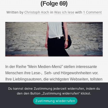
(Folge 69)
Written by
Christoph Koch
in
Was ich lese
with
1 Comment
In der Reihe “Mein Medien-Menü” stellen interessante
Menschen ihre Lese-, Seh- und Hörgewohnheiten vor.
Ihre Lieblingsautoren, die wichtigsten Webseiten, tollsten
Magazine, Zeitungen und Radiosendungen – aber auch
Du kannst deine Zustimmung jederzeit widerrufen, indem du
nützliche Apps und Werkzeuge, um in der immer
den den Button „Zustimmung widerrufen“ klickst.
größeren Menge von Informationen, den Überblick zu
Zustimmung wiederrufen
behalten und Wichtiges von Unwichtigem zu trennen.