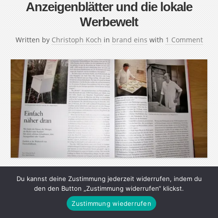
Anzeigenblätter und die lokale
Werbewelt
Written by
Christoph Koch
in
brand eins
with
1 Comment
Wie findet der Friseur, der Metzger, der Bäcker seine
Du kannst deine Zustimmung jederzeit widerrufen, indem du
den den Button „Zustimmung widerrufen“ klickst.
Kunden? Mit einem schönen Schaufenster, dem
Zustimmung wiederrufen
Anzeigenblatt oder „Gustl“. Einblick in die Werbewelt von
Fürstenfeldbruck. – Für Sabine Dietrich ist die Sache