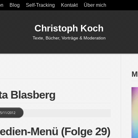
on
Blog
Self-Tracking
Kontakt
Über mich
Christoph Koch
Texte, Bücher, Vorträge & Moderation
M
ta Blasberg
5/11/2012
Medien-Menü (Folge 29)