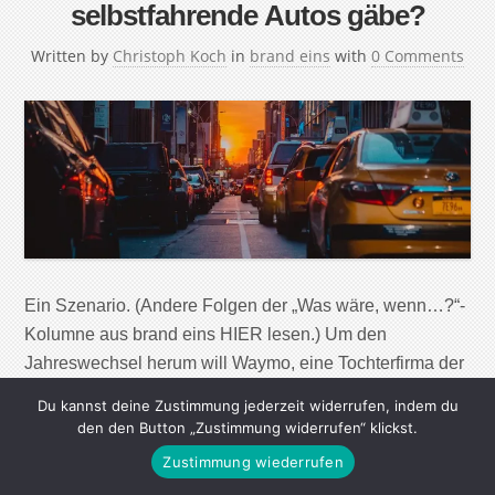
selbstfahrende Autos gäbe?
Written by
Christoph Koch
in
brand eins
with
0 Comments
Ein Szenario. (Andere Folgen der „Was wäre, wenn…?“-
Kolumne aus brand eins HIER lesen.) Um den
Jahreswechsel herum will Waymo, eine Tochterfirma der
Google-Mutter Alphabet erstmals die Öffentlichkeit ihre
Du kannst deine Zustimmung jederzeit widerrufen, indem du
selbstfahrenden Autos nutzen lassen. In Phoenix,
den den Button „Zustimmung widerrufen“ klickst.
Arizona, wo das Unter- nehmen bereits seit einem Jahr
Zustimmung wiederrufen
die autonomen Fahrzeuge mit rund 400 Testfamilien