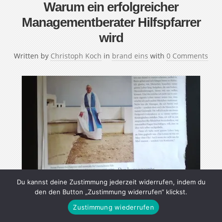
Warum ein erfolgreicher
Managementberater Hilfspfarrer
wird
Written by
Christoph Koch
in
brand eins
with
0 Comments
Du kannst deine Zustimmung jederzeit widerrufen, indem du
den den Button „Zustimmung widerrufen“ klickst.
Zustimmung wiederrufen
Eckart Flöther war Wirtschaftsjournalist und