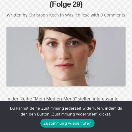
(Folge 29)
Written by
Christoph Koch
in
Was ich lese
with
0 Comments
In der Reihe “Mein Medien-Menü” stellen interessante
Menschen ihre Lese-, Seh- und Hörgewohnheiten vor.
Du kannst deine Zustimmung jederzeit widerrufen, indem du
Ihre Lieblingsautoren, die wichtigsten Webseiten, tollsten
den den Button „Zustimmung widerrufen“ klickst.
Magazine, Zeitungen und Radiosendungen – aber auch
Zustimmung wiederrufen
nützliche Apps und Werkzeuge, um in der immer