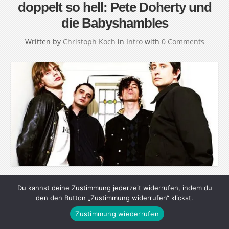
doppelt so hell: Pete Doherty und
die Babyshambles
Written by
Christoph Koch
in
Intro
with
0 Comments
Auf der Suche nach Pete Doherty, von den einen als
Du kannst deine Zustimmung jederzeit widerrufen, indem du
den den Button „Zustimmung widerrufen“ klickst.
größter Musiker seiner Generation verehrt, von anderen
Zustimmung wiederrufen
als dümmlicher Junkie im Schlepptau von Kate Moss
verachtet. Junge trifft Jungen. Sie gründen die Libertines,