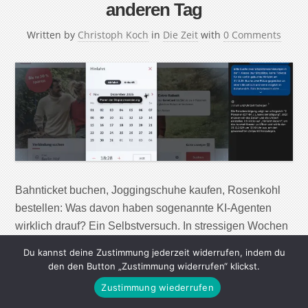
anderen Tag
Written by
Christoph Koch
in
Die Zeit
with
0 Comments
Bahnticket buchen, Joggingschuhe kaufen, Rosenkohl
bestellen: Was davon haben sogenannte KI-Agenten
wirklich drauf? Ein Selbstversuch. In stressigen Wochen
träume ich manchmal davon, einen persönlichen
Du kannst deine Zustimmung jederzeit widerrufen, indem du
Assistenten zu haben. Jemanden, der die Praxis anruft,
den den Button „Zustimmung widerrufen“ klickst.
um endlich den Termin für die Zahnreinigung zu
Zustimmung wiederrufen
vereinbaren. Der für mich AGB liest, meine