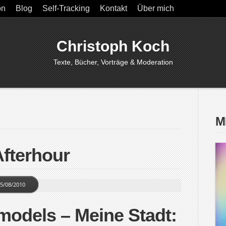
on
Blog
Self-Tracking
Kontakt
Über mich
Christoph Koch
Texte, Bücher, Vorträge & Moderation
M
Afterhour
5/08/2010
models – Meine Stadt: