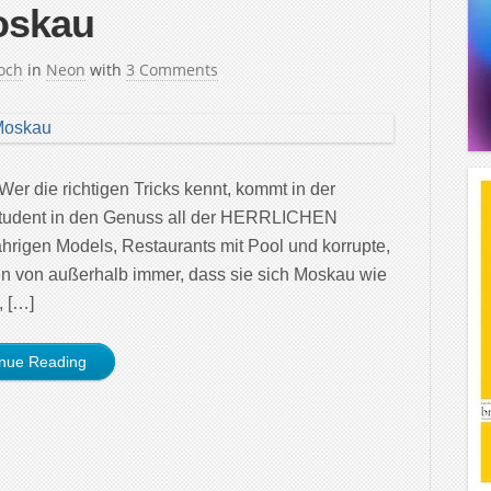
oskau
och
in
Neon
with
3 Comments
er die richtigen Tricks kennt, kommt in der
 Student in den Genuss all der HERRLICHEN
rigen Models, Restaurants mit Pool und korrupte,
en von außerhalb immer, dass sie sich Moskau wie
, […]
inue Reading