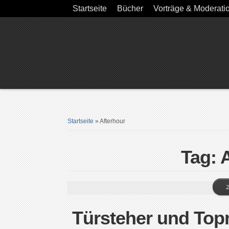
Startseite
Bücher
Vorträge & Moderati
Startseite
»
Afterhour
Tag: 
2
Türsteher und Top