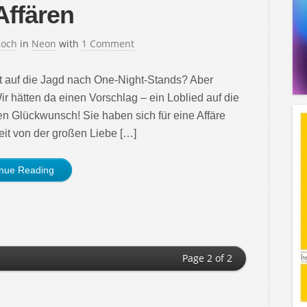
Affären
Koch
in
Neon
with
1 Comment
ust auf die Jagd nach One-Night-Stands? Aber
 hätten da einen Vorschlag – ein Loblied auf die
en Glückwunsch! Sie haben sich für eine Affäre
eit von der großen Liebe […]
inue Reading
Page 2 of 2