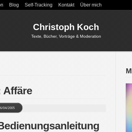
on
Blog
Self-Tracking
Kontakt
Über mich
Christoph Koch
Texte, Bücher, Vorträge & Moderation
M
 Affäre
6/04/2005
 Bedienungsanleitung