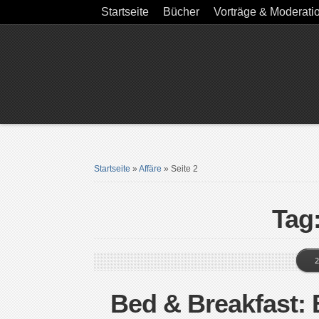
Startseite
Bücher
Vorträge & Moderati
Startseite
»
Affäre
»
Seite 2
Tag:
2
Bed & Breakfast: