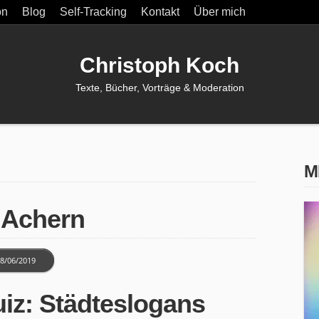
on
Blog
Self-Tracking
Kontakt
Über mich
Christoph Koch
Texte, Bücher, Vorträge & Moderation
M
 Achern
8/06/2019
iz: Städteslogans