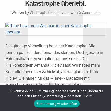
Katastrophe überlebt.
Written by
Christoph Koch
in
Neon
with
0 Comments
Die gängige Vorstellung bei einer Katastrophe: Alle
rennen panisch durcheinander, sterben. Doch gerade in
Extremsituationen verhalten wir uns sozial. Die
Risikoreporterin Amanda Ripley sagt: Wir haben mehr
Kontrolle über unser Schicksal, als wir glauben. Frau
Ripley, Sie haben für das »Time«- Magazine mit
Menschen gesprochen, die Terroranschläge,
Geiseldramen, Flugzeugabstürze und Naturkatastrophen
Du kannst deine Zustimmung jederzeit widerrufen, indem du
den den Button „Zustimmung widerrufen“ klickst.
überlebt haben. Was war […]
Zustimmung wiederrufen
Continue Reading